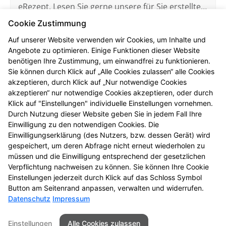
eRezept. Lesen Sie gerne unsere für Sie erstellten
FAQ.
Cookie Zustimmung
Mehr erfahren
Auf unserer Website verwenden wir Cookies, um Inhalte und
Angebote zu optimieren. Einige Funktionen dieser Website
benötigen Ihre Zustimmung, um einwandfrei zu funktionieren.
Sie können durch Klick auf „Alle Cookies zulassen“ alle Cookies
akzeptieren, durch Klick auf „Nur notwendige Cookies
akzeptieren“ nur notwendige Cookies akzeptieren, oder durch
Elektronische Patientenakte
Klick auf "Einstellungen" individuelle Einstellungen vornehmen.
Hier finden Sie die wichtigsten Fragen und
Durch Nutzung dieser Website geben Sie in jedem Fall Ihre
Einwilligung zu den notwendigen Cookies. Die
Antworten rund um die ePA (elektronische
Einwilligungserklärung (des Nutzers, bzw. dessen Gerät) wird
Patientenakte).
gespeichert, um deren Abfrage nicht erneut wiederholen zu
müssen und die Einwilligung entsprechend der gesetzlichen
Mehr erfahren
Verpflichtung nachweisen zu können. Sie können Ihre Cookie
Einstellungen jederzeit durch Klick auf das Schloss Symbol
Button am Seitenrand anpassen, verwalten und widerrufen.
Datenschutz
Impressum
Seitenübersicht
Kontakt
Impressum
Einstellungen
Alle Cookies zulassen
Datenschutz
Barrierefreiheit