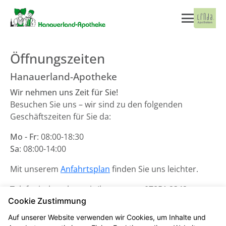
Öffnungszeiten
Hanauerland-Apotheke
Wir nehmen uns Zeit für Sie!
Besuchen Sie uns – wir sind zu den folgenden
Geschäftszeiten für Sie da:
Mo - Fr
: 08:00-18:30
Sa
: 08:00-14:00
Mit unserem
Anfahrtsplan
finden Sie uns leichter.
Telefonisch stehen wir Ihnen unter
07851 2342
zur
Cookie Zustimmung
Verfügung.
Auf unserer Website verwenden wir Cookies, um Inhalte und
Unsere Notdienste finden Sie
hier
.